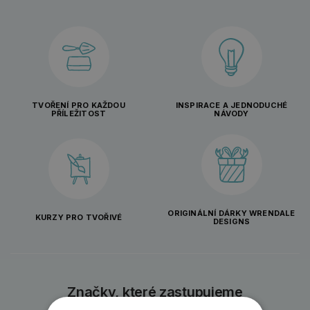
TVOŘENÍ PRO KAŽDOU
INSPIRACE A JEDNODUCHÉ
PŘÍLEŽITOST
NÁVODY
ORIGINÁLNÍ DÁRKY WRENDALE
KURZY PRO TVOŘIVÉ
DESIGNS
Značky, které zastupujeme