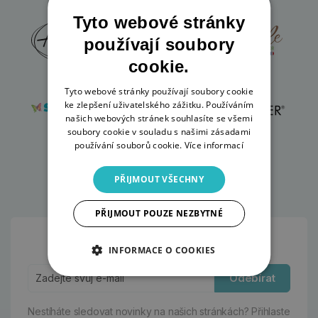
Tyto webové stránky
používají soubory
cookie.
Tyto webové stránky používají soubory cookie
ke zlepšení uživatelského zážitku. Používáním
našich webových stránek souhlasíte se všemi
soubory cookie v souladu s našimi zásadami
používání souborů cookie.
Více informací
PŘIJMOUT VŠECHNY
PŘIJMOUT POUZE NEZBYTNÉ
Odběr novinek:
INFORMACE O COOKIES
Odebírat
Nestíháte sledovat novinky na našich stránkách?
Přihlaste