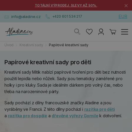
×
TOTÁLNÍ VÝPRODEJ. SLEVY AŽ 50%.
EUR
info@aladine.cz
+420 601 534 217
Úvod
Kreativní sady
Papírové kreativní sady
Papírové kreativní sady pro děti
Kreativní sady Mitik nabízí papírové tvoření pro děti bez nutnosti
použití lepidla nebo nůžek. Sady jsou tematicky zaměřené pro
holky i pro kluky. Sada je ideálním dárkem pro volný čas, nebo
třeba na narozeninové párty.
Sady pochází z dílny francouzské značky Aladine a jsou
vyráběny ve Francii. Z této dílny pochází i
razítka pro děti
a
razítka pro dospělé
a
dřevěné výřezy Gomile
k dotvoření.