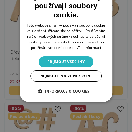
používají soubory
cookie.
Tyto webové stránky používají soubory cookie
ke zlepšení uživatelského zážitku. Používáním
našich webových stránek souhlasíte se všemi
soubory cookie v souladu s našimi zásadami
používání souborů cookie.
Více informací
Dřevěná písmena k
Dřevěná číslice k
dekoraci, 5 cm
dekoraci, 5 cm
PŘIJMOUT VŠECHNY
SKLADEM
SKLADEM
PŘIJMOUT POUZE NEZBYTNÉ
22 Kč
11 Kč
22 Kč
11 Kč
23 variant
10 variant
INFORMACE O COOKIES
-50%
-50%
Poslední kusy
Poslední kusy