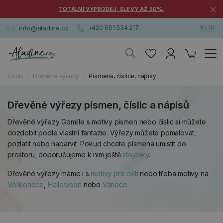
×
TOTÁLNÍ VÝPRODEJ. SLEVY AŽ 50%.
EUR
info@aladine.cz
+420 601 534 217
Úvod
Dřevěné výřezy
Písmena, číslice, nápisy
Dřevěné výřezy písmen, číslic a nápisů
Dřevěné výřezy Gomille s motivy písmen nebo číslic si můžete
dozdobit podle vlastní fantazie. Výřezy můžete pomalovat,
pozlatit nebo nabarvit. Pokud chcete písmena umístit do
prostoru, doporučujeme k nim ještě
stojánky
.
Dřevěné výřezy máme i s
motivy pro děti
nebo třeba motivy na
Velikonoce
,
Halloween
nebo
Vánoce
.