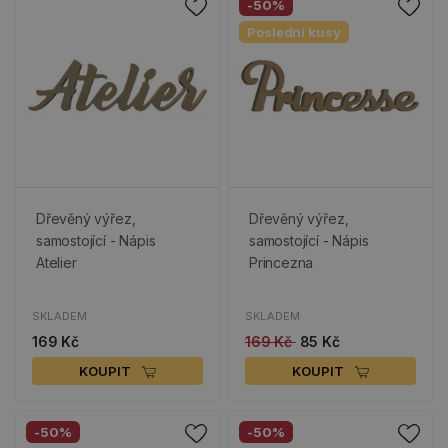
-50%
Poslední kusy
Dřevěný výřez,
Dřevěný výřez,
samostojící - Nápis
samostojící - Nápis
Atelier
Princezna
SKLADEM
SKLADEM
169 Kč
169 Kč
85 Kč
KOUPIT
KOUPIT
-50%
-50%