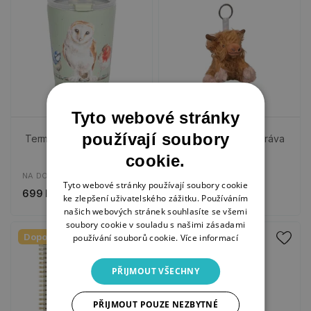
Tyto webové stránky
používají soubory
Termohrnek - Ptáčci
Plyšový přívěsek - Kráva
cookie.
NA DOTAZ
NA DOTAZ
Tyto webové stránky používají soubory cookie
699 Kč
499 Kč
ke zlepšení uživatelského zážitku. Používáním
našich webových stránek souhlasíte se všemi
soubory cookie v souladu s našimi zásadami
Doporučujeme
Doporučujeme
používání souborů cookie.
Více informací
PŘIJMOUT VŠECHNY
PŘIJMOUT POUZE NEZBYTNÉ