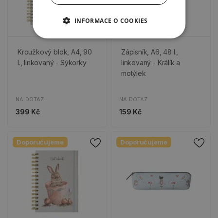
INFORMACE O COOKIES
Kroužkový blok, A4, 90
Zápisník, A6, 48 l.,
l., linkovaný - Sýkorky
linkovaný - Králík a
motýlek
NA DOTAZ
NA DOTAZ
399 Kč
159 Kč
Doporučujeme
Doporučujeme