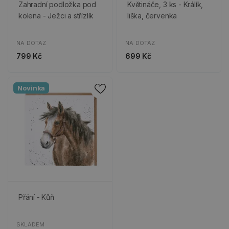
Zahradní podložka pod
Květináče, 3 ks - Králík,
kolena - Ježci a střízlík
liška, červenka
NA DOTAZ
NA DOTAZ
799 Kč
699 Kč
Novinka
Přání - Kůň
SKLADEM