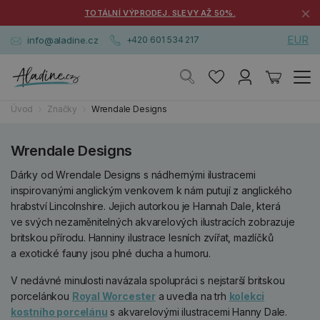
×
TOTÁLNÍ VÝPRODEJ. SLEVY AŽ 50%.
EUR
info@aladine.cz
+420 601 534 217
Úvod
Značky
Wrendale Designs
Wrendale Designs
Dárky od Wrendale Designs s nádhernými ilustracemi
inspirovanými anglickým venkovem k nám putují z anglického
hrabství Lincolnshire. Jejich autorkou je Hannah Dale, která
ve svých nezaměnitelných akvarelových ilustracích zobrazuje
britskou přírodu. Hanniny ilustrace lesních zvířat, mazlíčků
a exotické fauny jsou plné ducha a humoru.
V nedávné minulosti navázala spolupráci s nejstarší britskou
porcelánkou
Royal Worcester
a uvedla na trh
kolekci
kostního porcelánu
s akvarelovými ilustracemi Hanny Dale.