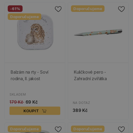
-61%
Doporučujeme
Doporučujeme
Balzám na rty - Soví
Kuličkové pero -
rodina, II. jakost
Zahradní zvířátka
SKLADEM
179 Kč
69 Kč
NA DOTAZ
389 Kč
KOUPIT
Doporučujeme
Doporučujeme