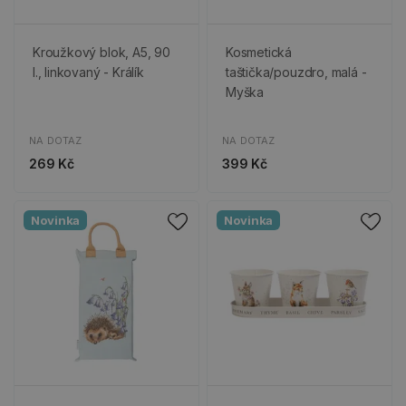
Kroužkový blok, A5, 90
Kosmetická
l., linkovaný - Králík
taštička/pouzdro, malá -
Myška
NA DOTAZ
NA DOTAZ
269 Kč
399 Kč
Novinka
Novinka