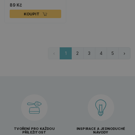
89 Kč
KOUPIT
1
2
3
4
5
TVOŘENÍ PRO KAŽDOU
INSPIRACE A JEDNODUCHÉ
PŘÍLEŽITOST
NÁVODY