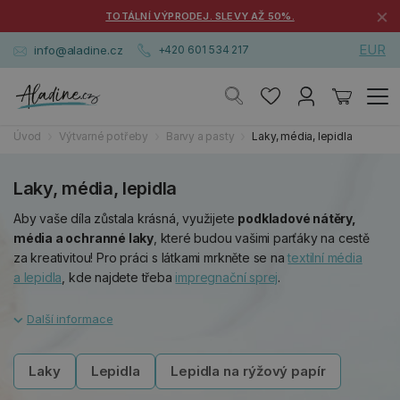
×
TOTÁLNÍ VÝPRODEJ. SLEVY AŽ 50%.
EUR
info@aladine.cz
+420 601 534 217
Úvod
Výtvarné potřeby
Barvy a pasty
Laky, média, lepidla
Laky, média, lepidla
Aby vaše díla zůstala krásná, využijete
podkladové nátěry,
média a ochranné laky
, které budou vašimi parťáky na cestě
za kreativitou! Pro práci s látkami mrkněte se na
textilní média
a lepidla
, kde najdete třeba
impregnační sprej
.
Laky
Lepidla
Lepidla na rýžový papír