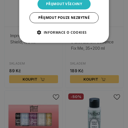
PŘIJMOUT VŠECHNY
PŘIJMOUT POUZE NEZBYTNÉ
INFORMACE O COOKIES
Impregnační sprej Aqua
Vteřinové lepidlo
Shield, 100 ml
s aktivátorem Cadence
Fix Me, 35+200 ml
SKLADEM
SKLADEM
89 Kč
189 Kč
KOUPIT
KOUPIT
-50%