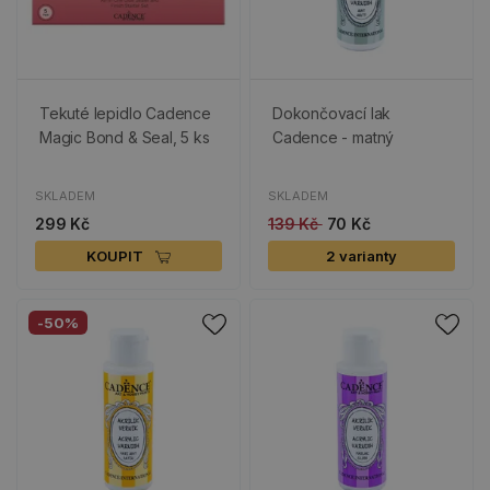
Tekuté lepidlo Cadence
Dokončovací lak
Magic Bond & Seal, 5 ks
Cadence - matný
SKLADEM
SKLADEM
299 Kč
139 Kč
70 Kč
KOUPIT
2 varianty
-50%