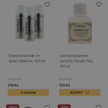
Dokončovací lak ve
Lak na pozlacené
spreji Cadence, 400 ml
povrchy Varnish Plus,
100 ml
SKLADEM
SKLADEM
219 Kč
129 Kč
3 varianty
KOUPIT
-50%
-50%