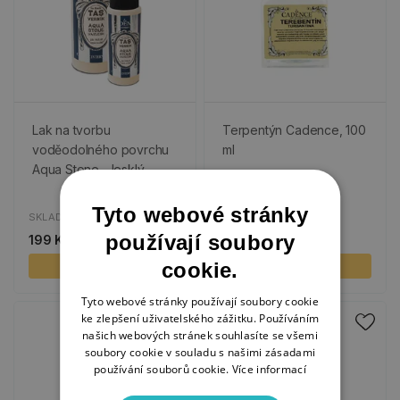
Lak na tvorbu
Terpentýn Cadence, 100
voděodolného povrchu
ml
Aqua Stone - lesklý
Tyto webové stránky
SKLADEM
SKLADEM
používají soubory
199 Kč
89 Kč
45 Kč
cookie.
2 varianty
KOUPIT
Tyto webové stránky používají soubory cookie
ke zlepšení uživatelského zážitku. Používáním
Novinka
našich webových stránek souhlasíte se všemi
soubory cookie v souladu s našimi zásadami
používání souborů cookie.
Více informací