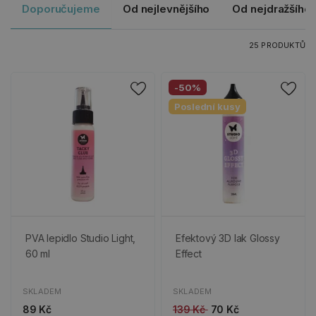
Doporučujeme
Od nejlevnějšího
Od nejdražšího
25 PRODUKTŮ
-50%
Poslední kusy
PVA lepidlo Studio Light,
Efektový 3D lak Glossy
60 ml
Effect
SKLADEM
SKLADEM
89 Kč
139 Kč
70 Kč