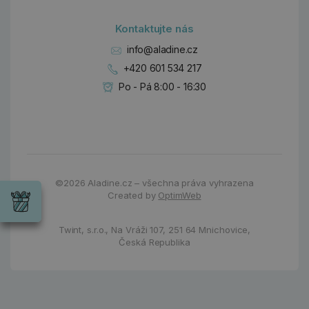
Kontaktujte nás
info@aladine.cz
+420 601 534 217
Po - Pá 8:00 - 16:30
Dárky
Wrendale
©2026
Aladine.cz – všechna práva vyhrazena
Designs
Created by
OptimWeb
Chci si vybrat
Radost pro
každou
Twint, s.r.o.,
Na Vráži 107
,
251 64 Mnichovice,
příležitost
Česká Republika