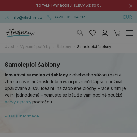
×
TOTÁLNÍ VÝPRODEJ. SLEVY AŽ 50%.
EUR
info@aladine.cz
+420 601 534 217
Úvod
Výtvarné potřeby
Šablony
Samolepicí šablony
Samolepicí šablony
Inovativní samolepicí šablony
z ohebného silikonu nabízí
zbrusu nové možnosti dekorování povrchů! Dají se používat
opakovaně a jsou ideální i na zaoblené plochy. Práce s nimi je
velmi jednoduchá – nemusíte se bát, že vám pod ně použité
barvy a pasty
podtečou.