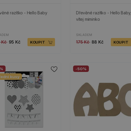
věné razítko - Hello Baby
Dřevěné razítko - Hello Baby
vítej miminko
ADEM
SKLADEM
9 Kč
95 Kč
175 Kč
88 Kč
KOUPIT
KOUPIT
0%
-50%
lední kusy