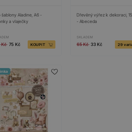
 šablony Aladine, A6 -
Dřevěný výřez k dekoraci, 1
ónky a vlaječky
- Abeceda
ADEM
SKLADEM
9 Kč
75 Kč
65 Kč
33 Kč
KOUPIT
29 vari
inka