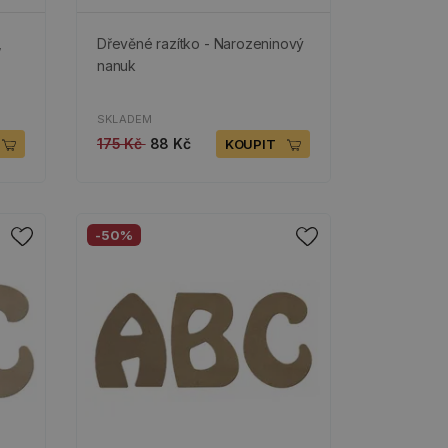
,
Dřevěné razítko - Narozeninový
nanuk
SKLADEM
175 Kč
88 Kč
KOUPIT
-50%