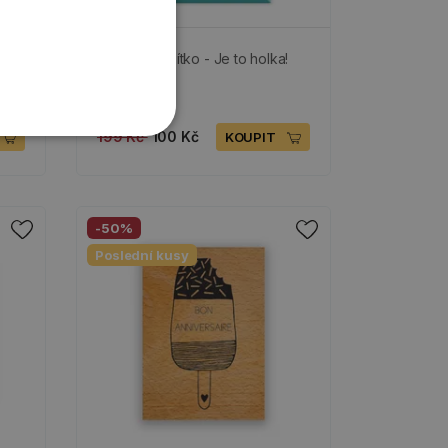
nka
Dřevěné razítko - Je to holka!
SKLADEM
199 Kč
100 Kč
KOUPIT
-50%
Poslední kusy