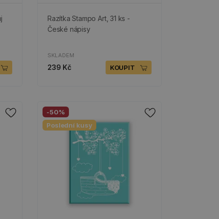
j
Razítka Stampo Art, 31 ks -
České nápisy
SKLADEM
239 Kč
KOUPIT
-50%
Poslední kusy