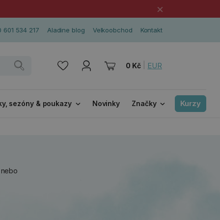
×
 601 534 217
Aladine blog
Velkoobchod
Kontakt
|
EUR
0 Kč
Kurzy
ky, sezóny & poukazy
Novinky
Značky
í nebo