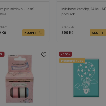
um pro miminko - Lesní
Milníkové kartičky, 24 ks - Mů
řátka
první rok
ADEM
SKLADEM
 Kč
399 Kč
KOUPIT
KOUPIT
0%
-50%
Poslední kusy