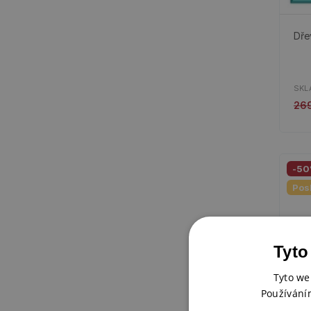
Dře
SKL
26
-5
Pos
Tyto
Tyto we
Používání