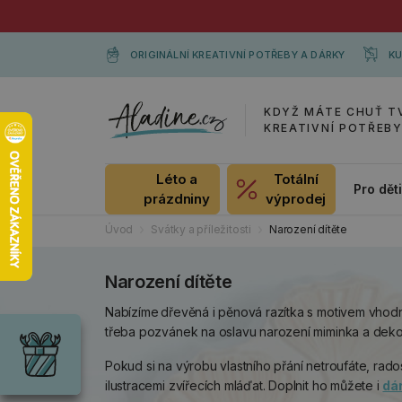
ORIGINÁLNÍ KREATIVNÍ POTŘEBY A DÁRKY
KU
KDYŽ MÁTE CHUŤ T
KREATIVNÍ POTŘEB
Léto a
Totální
Pro dět
prázdniny
výprodej
Úvod
Svátky a příležitosti
Narození dítěte
Narození dítěte
Dárky
Nabízíme
dřevěná i pěnová razítka s motivem vho
Wrendale
třeba pozvánek na oslavu narození miminka a dekor
Designs
Chci si vybrat
Pokud si na výrobu vlastního přání netroufáte, rado
Radost pro
každou
ilustracemi zvířecích mláďat. Doplnit ho můžete i
dá
příležitost