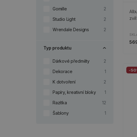
Gomille
2
Alb
zví
Studio Light
2
Wrendale Designs
2
SKL
569
Typ produktu
Dárkové předměty
2
-5
Dekorace
1
K dotvoření
2
Papíry, kreativní bloky
1
Razítka
12
Šablony
1