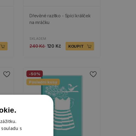
Dřevěné razítko - Spící králíček
na mráčku
SKLADEM
240 Kč
120 Kč
KOUPIT
-50%
Poslední kusy
okie.
zážitku.
 souladu s