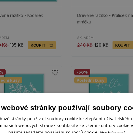
věné razítko - Kočárek
Dřevěné razítko - Králíček na
mráčku
ADEM
SKLADEM
9 Kč
135 Kč
240 Kč
120 Kč
KOUPIT
KOUPIT
0%
-50%
lední kusy
Poslední kusy
 webové stránky používají soubory co
bové stránky používají soubory cookie ke zlepšení uživatelského 
m našich webových stránek souhlasíte se všemi soubory cookie v
našimi zásadami používání souborů cookie.
Více informací