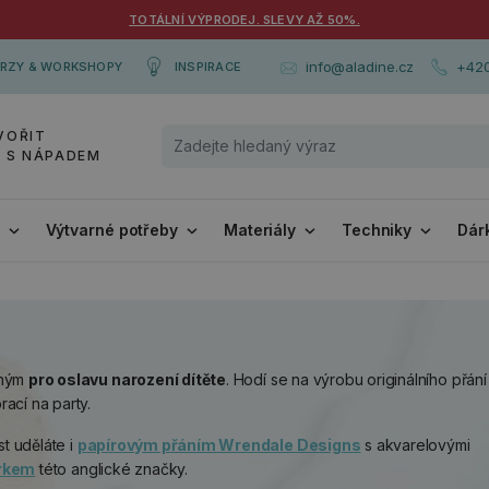
TOTÁLNÍ VÝPRODEJ. SLEVY AŽ 50%.
+420
info@aladine.cz
RZY & WORKSHOPY
INSPIRACE
VOŘIT
Y S NÁPADEM
i
Výtvarné potřeby
Materiály
Techniky
Dár
dným
pro oslavu narození dítěte
. Hodí se na výrobu originálního přán
ací na party.
st uděláte i
papírovým přáním Wrendale Designs
s akvarelovými
rkem
této anglické značky.