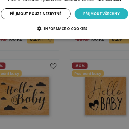
PŘIJMOUT POUZE NEZBYTNÉ
PŘIJMOUT VŠECHNY
věné razítko - Je to kluk!
Dřevěné razítko - Králičí rodi
INFORMACE O COOKIES
ADEM
SKLADEM
9 Kč
100 Kč
199 Kč
100 Kč
KOUPIT
KOUPIT
0%
-50%
lední kusy
Poslední kusy