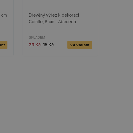
5 cm
Dřevěný výřez k dekoraci
Gomille, 8 cm - Abeceda
SKLADEM
29 Kč
15 Kč
ant
24 variant