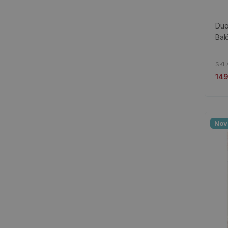
Duo
Bal
SKL
14
Nov