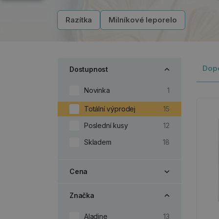
Razítka
Milníkové leporelo
Dop
Dostupnost
Novinka
1
Totální výprodej
15
Poslední kusy
12
Skladem
18
Cena
Značka
Aladine
13