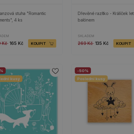
anzová stuha "Romantic
Dřevěné razítko - Králíček let
ents", 4 ks
balónem
ADEM
SKLADEM
9 Kč
165 Kč
269 Kč
135 Kč
KOUPIT
KOUPIT
0%
-50%
lední kusy
Poslední kusy