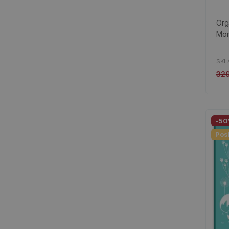
Org
Mom
SKL
32
-5
Pos