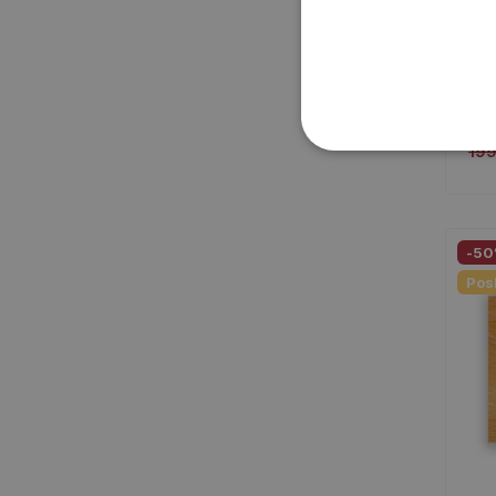
Dře
SKL
19
-5
Pos