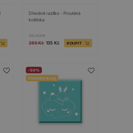
í
Dřevěné razítko - Proutěná
kolébka
SKLADEM
269 Kč
135 Kč
KOUPIT
-50%
Poslední kusy