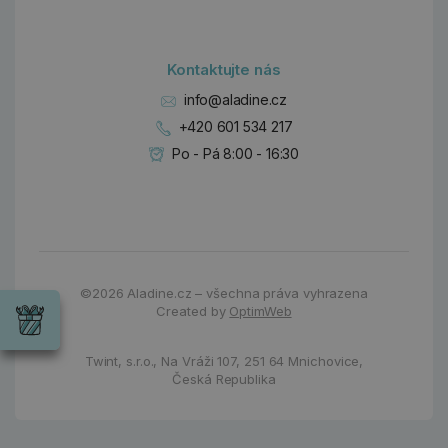
Kontaktujte nás
info@aladine.cz
+420 601 534 217
Po - Pá 8:00 - 16:30
Dárky
Wrendale
©2026
Aladine.cz – všechna práva vyhrazena
Designs
Created by
OptimWeb
Chci si vybrat
Radost pro
každou
Twint, s.r.o.,
Na Vráži 107
,
251 64 Mnichovice,
příležitost
Česká Republika