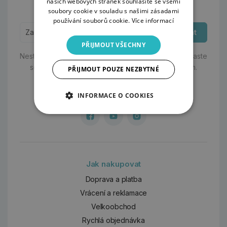
našich webových stránek souhlasíte se všemi
Odběr novinek:
soubory cookie v souladu s našimi zásadami
používání souborů cookie.
Více informací
Odebírat
PŘIJMOUT VŠECHNY
Nestíháte sledovat novinky na našich stránkách?
Přihlaste
se k odběru a my vám o nich dáme vědět e-mailem.
PŘIJMOUT POUZE NEZBYTNÉ
Sledujte nás:
INFORMACE O COOKIES
Jak nakupovat
Doprava a platba
Vrácení a reklamace
Velkoobchod
Rychlá objednávka