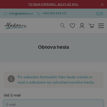
×
TOTÁLNÍ VÝPRODEJ. SLEVY AŽ 50%.
EUR
info@aladine.cz
+420 601 534 217
Obnova hesla
Po odeslání formuláře Vám bude zaslán e-
mail s odkazem na vytvoření nového hesla.
Váš E-mail