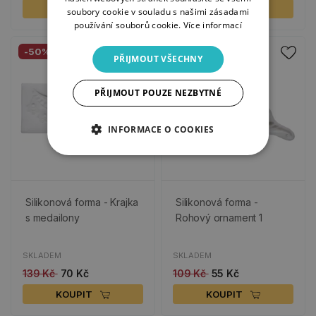
KOUPIT
KOUPIT
soubory cookie v souladu s našimi zásadami
používání souborů cookie.
Více informací
-50%
-50%
PŘIJMOUT VŠECHNY
PŘIJMOUT POUZE NEZBYTNÉ
INFORMACE O COOKIES
Silikonová forma - Krajka
Silikonová forma -
s medailony
Rohový ornament 1
SKLADEM
SKLADEM
139 Kč
70 Kč
109 Kč
55 Kč
KOUPIT
KOUPIT