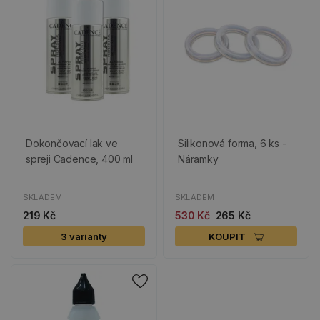
Dokončovací lak ve
Silikonová forma, 6 ks -
spreji Cadence, 400 ml
Náramky
SKLADEM
SKLADEM
219 Kč
530 Kč
265 Kč
3 varianty
KOUPIT