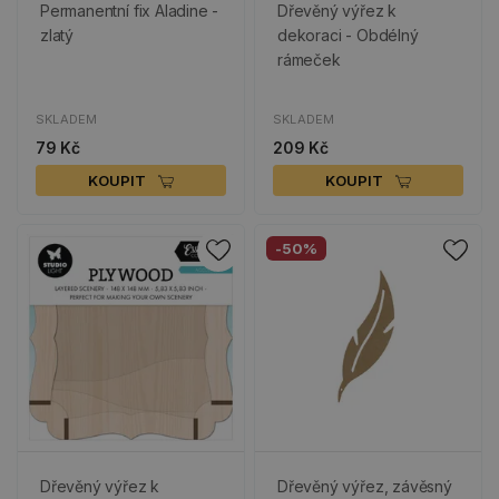
Permanentní fix Aladine -
Dřevěný výřez k
zlatý
dekoraci - Obdélný
rámeček
SKLADEM
SKLADEM
79 Kč
209 Kč
KOUPIT
KOUPIT
-50%
Dřevěný výřez k
Dřevěný výřez, závěsný