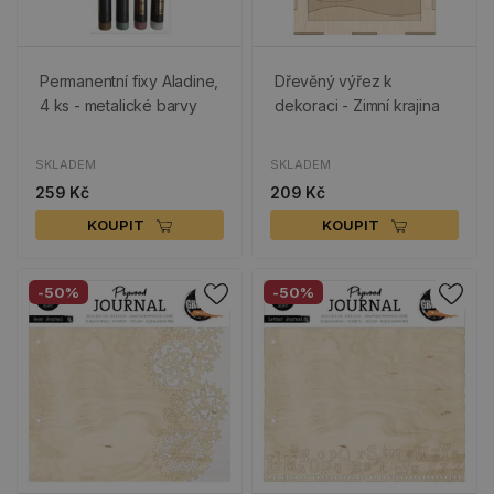
Permanentní fixy Aladine,
Dřevěný výřez k
4 ks - metalické barvy
dekoraci - Zimní krajina
SKLADEM
SKLADEM
259 Kč
209 Kč
KOUPIT
KOUPIT
-50%
-50%