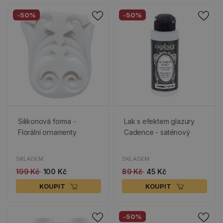
-50%
-50%
Silikonová forma -
Lak s efektem glazury
Florální ornamenty
Cadence - saténový
SKLADEM
SKLADEM
199 Kč
100 Kč
89 Kč
45 Kč
KOUPIT
KOUPIT
-50%