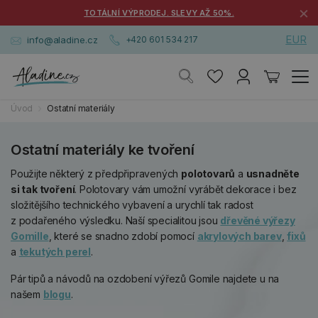
×
TOTÁLNÍ VÝPRODEJ. SLEVY AŽ 50%.
EUR
info@aladine.cz
+420 601 534 217
Úvod
Ostatní materiály
Ostatní materiály ke tvoření
Použijte některý z předpřipravených
polotovarů
a
usnadněte
si tak tvoření
. Polotovary vám umožní vyrábět dekorace i bez
složitějšího technického vybavení a urychlí tak radost
z podařeného výsledku. Naší specialitou jsou
dřevěné výřezy
Gomille
, které se snadno zdobí pomocí
akrylových barev
,
fixů
a
tekutých perel
.
Pár tipů a návodů na ozdobení výřezů Gomile najdete u na
našem
blogu
.