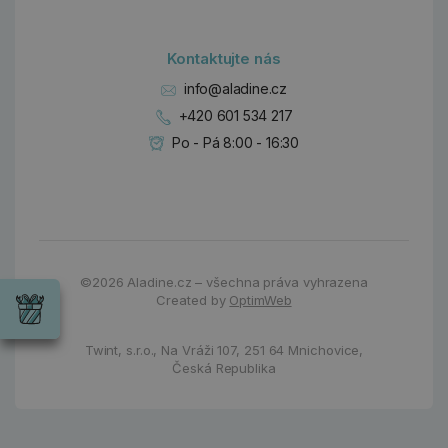
Kontaktujte nás
info@aladine.cz
+420 601 534 217
Po - Pá 8:00 - 16:30
Dárky
Wrendale
©2026
Aladine.cz – všechna práva vyhrazena
Designs
Created by
OptimWeb
Chci si vybrat
Radost pro
každou
Twint, s.r.o.,
Na Vráži 107
,
251 64 Mnichovice,
příležitost
Česká Republika