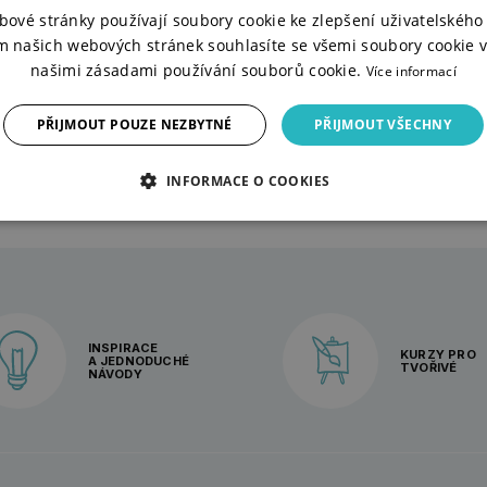
e, 250 ml - bílá
bové stránky používají soubory cookie ke zlepšení uživatelského 
m našich webových stránek souhlasíte se všemi soubory cookie v
našimi zásadami používání souborů cookie.
Více informací
DOTAZ
 Kč
PŘIJMOUT POUZE NEZBYTNÉ
PŘIJMOUT VŠECHNY
INFORMACE O COOKIES
INSPIRACE
KURZY PRO
A JEDNODUCHÉ
TVOŘIVÉ
NÁVODY