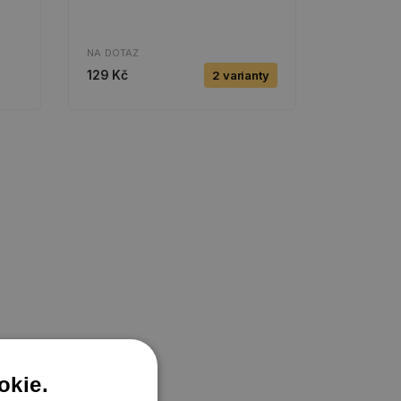
NA DOTAZ
129 Kč
2 varianty
okie.