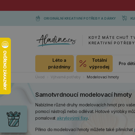
ORIGINÁLNÍ KREATIVNÍ POTŘEBY A DÁRKY
KU
KDYŽ MÁTE CHUŤ T
KREATIVNÍ POTŘEB
Léto a
Totální
Pro dět
prázdniny
výprodej
Úvod
Výtvarné potřeby
Modelovací hmoty
Samotvrdnoucí modelovací hmoty
Dárky
Nabízíme různé druhy modelovacích hmot pro vaše k
Wrendale
pomocí nástrojů nebo odlévat. Hotové výrobky m
Designs
pomalovat
akrylovými fixy
.
Chci si vybrat
Radost pro
každou
Přímo do modelovací hmoty můžete také přimíchat
příležitost