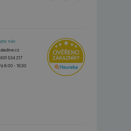
ujte nás
aladine.cz
601 534 217
Pá 8:00 - 16:30