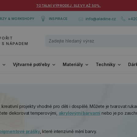
TOTÁLNÍ VÝPRODEJ. SLEVY AŽ 50%.
+420
info@aladine.cz
RZY & WORKSHOPY
INSPIRACE
VOŘIT
Y S NÁPADEM
i
Výtvarné potřeby
Materiály
Techniky
Dár
reativní projekty vhodné pro děti i dospělé. Můžete je tvarovat ruka
ůžete dekorovat temperovými,
akrylovými barvami
nebo je po zaschn
pigmentové prášky
,
které intenzivně mění barvy.