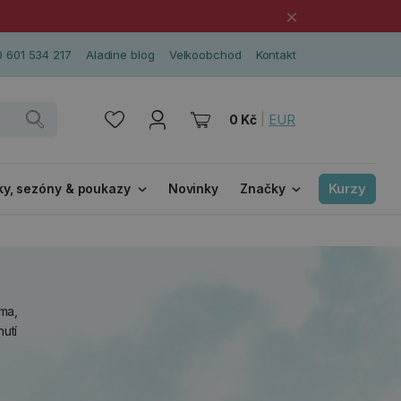
×
 601 534 217
Aladine blog
Velkoobchod
Kontakt
|
EUR
0 Kč
Kurzy
ky, sezóny & poukazy
Novinky
Značky
ma,
utí