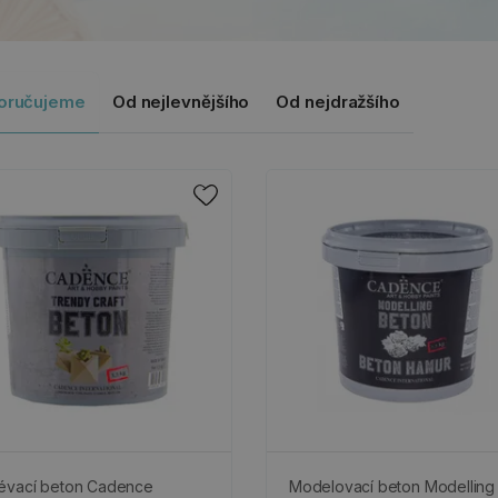
oručujeme
Od nejlevnějšího
Od nejdražšího
évací beton Cadence
Modelovací beton Modelling