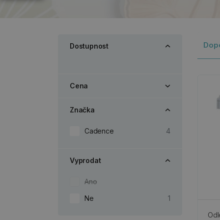
Dop
Dostupnost
Cena
Značka
Cadence
4
Vyprodat
Ano
Ne
1
Odl