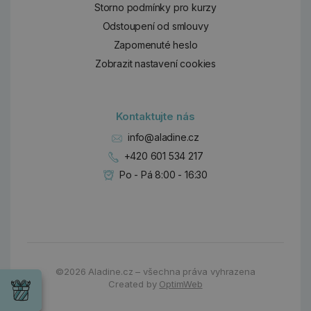
Storno podmínky pro kurzy
Odstoupení od smlouvy
Zapomenuté heslo
Zobrazit nastavení cookies
Kontaktujte nás
info@aladine.cz
+420 601 534 217
Po - Pá 8:00 - 16:30
Dárky
Wrendale
©2026
Aladine.cz – všechna práva vyhrazena
Designs
Created by
OptimWeb
Chci si vybrat
Radost pro
každou