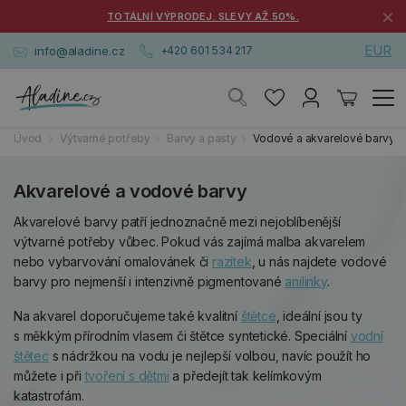
×
TOTÁLNÍ VÝPRODEJ. SLEVY AŽ 50%.
EUR
info@aladine.cz
+420 601 534 217
Úvod
Výtvarné potřeby
Barvy a pasty
Vodové a akvarelové barvy
Akvarelové a vodové barvy
Akvarelové barvy patří jednoznačně mezi nejoblíbenější
výtvarné potřeby vůbec. Pokud vás zajímá malba akvarelem
nebo vybarvování omalovánek či
razítek
, u nás najdete vodové
barvy pro nejmenší i intenzivně pigmentované
anilinky
.
Na akvarel doporučujeme také kvalitní
štětce
, ideální jsou ty
s měkkým přírodním vlasem či štětce syntetické. Speciální
vodní
štětec
s nádržkou na vodu je nejlepší volbou, navíc použít ho
můžete i při
tvoření s dětmi
a předejít tak kelímkovým
katastrofám.