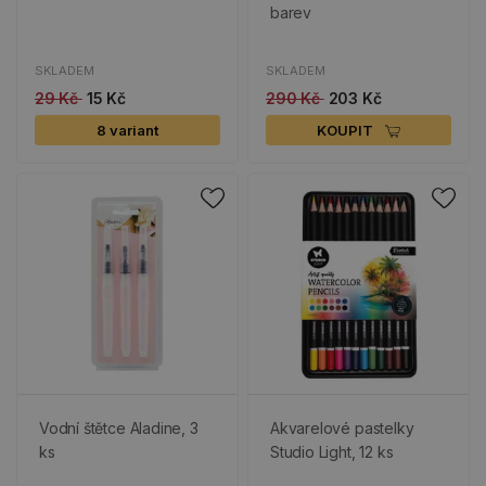
barev
SKLADEM
SKLADEM
29 Kč
15 Kč
290 Kč
203 Kč
8 variant
KOUPIT
Vodní štětce Aladine, 3
Akvarelové pastelky
ks
Studio Light, 12 ks