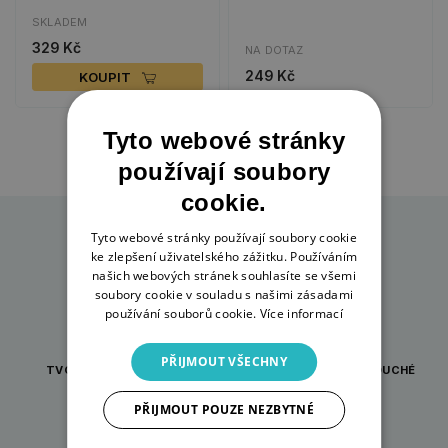
SKLADEM
329 Kč
NA DOTAZ
249 Kč
KOUPIT
Tyto webové stránky
používají soubory
cookie.
Tyto webové stránky používají soubory cookie
ke zlepšení uživatelského zážitku. Používáním
našich webových stránek souhlasíte se všemi
soubory cookie v souladu s našimi zásadami
používání souborů cookie.
Více informací
PŘIJMOUT VŠECHNY
TVOŘENÍ PRO KAŽDOU
INSPIRACE A JEDNODUCHÉ
PŘÍLEŽITOST
NÁVODY
PŘIJMOUT POUZE NEZBYTNÉ