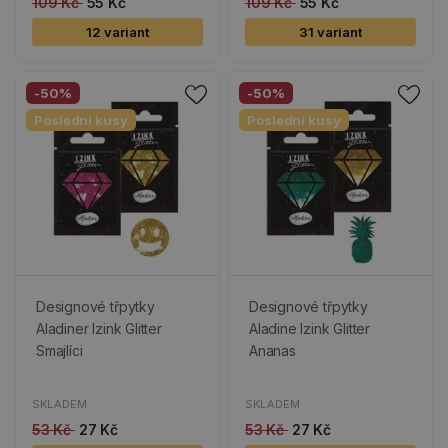
109 Kč
55 Kč
109 Kč
55 Kč
12 variant
31 variant
-50%
-50%
Poslední kusy
Poslední kusy
Designové třpytky
Designové třpytky
Aladiner Izink Glitter
Aladine Izink Glitter
Smajlíci
Ananas
SKLADEM
SKLADEM
53 Kč
27 Kč
53 Kč
27 Kč