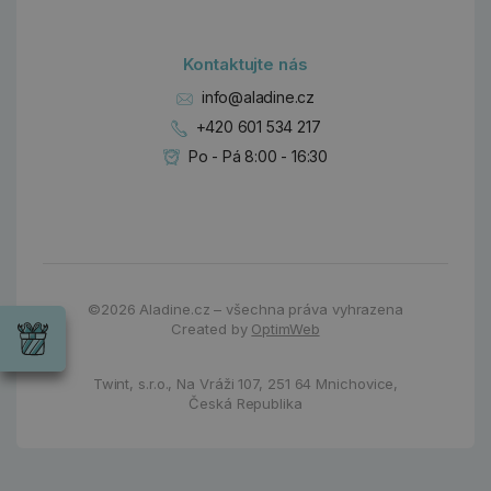
Kontaktujte nás
info@aladine.cz
+420 601 534 217
Po - Pá 8:00 - 16:30
Dárky
Wrendale
©2026
Aladine.cz – všechna práva vyhrazena
Designs
Created by
OptimWeb
Chci si vybrat
Radost pro
každou
Twint, s.r.o.,
Na Vráži 107
,
251 64 Mnichovice,
příležitost
Česká Republika