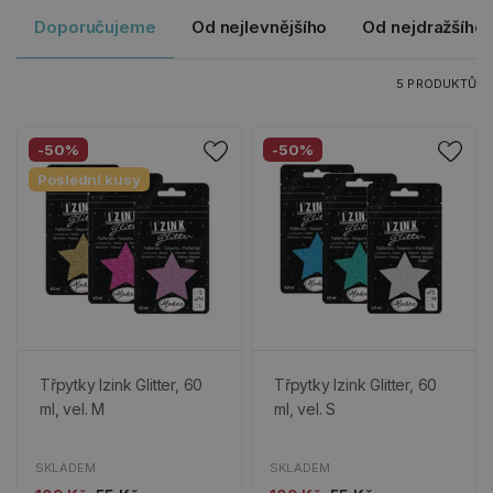
Doporučujeme
Od nejlevnějšího
Od nejdražšího
5 PRODUKTŮ
-50%
-50%
Poslední kusy
Třpytky Izink Glitter, 60
Třpytky Izink Glitter, 60
ml, vel. M
ml, vel. S
SKLADEM
SKLADEM