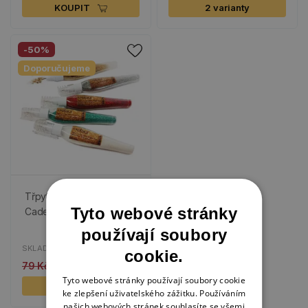
KOUPIT
2 varianty
-50%
Doporučujeme
Třpytky v tužce
Tyto webové stránky
Cadence
používají soubory
SKLADEM
cookie.
79 Kč
40 Kč
Tyto webové stránky používají soubory cookie
6 variant
ke zlepšení uživatelského zážitku. Používáním
našich webových stránek souhlasíte se všemi