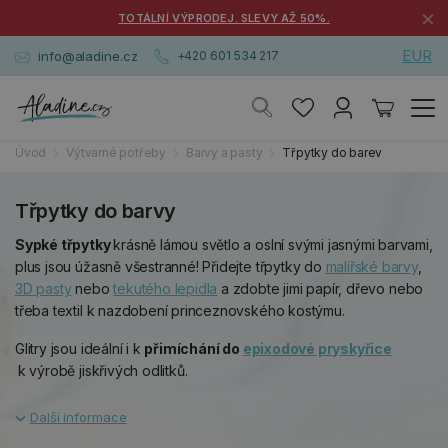
×
TOTÁLNÍ VÝPRODEJ. SLEVY AŽ 50%.
EUR
info@aladine.cz
+420 601 534 217
Úvod
Výtvarné potřeby
Barvy a pasty
Třpytky do barev
Třpytky do barvy
Sypké třpytky
krásně lámou světlo a oslní svými jasnými barvami,
plus jsou úžasně všestranné! Přidejte třpytky do
malířské barvy
,
3D pasty
nebo
tekutého lepidla
a zdobte jimi papír, dřevo nebo
třeba textil k nazdobení princeznovského kostýmu.
Glitry jsou ideální i k
přimíchání do
epixodové pryskyřice
k výrobě jiskřivých odlitků.