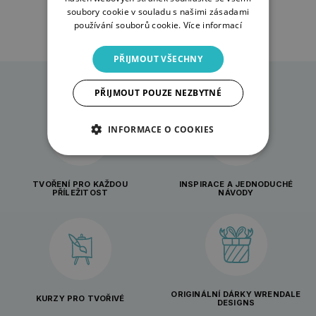
soubory cookie v souladu s našimi zásadami
používání souborů cookie.
Více informací
PŘIJMOUT VŠECHNY
PŘIJMOUT POUZE NEZBYTNÉ
INFORMACE O COOKIES
TVOŘENÍ PRO KAŽDOU
INSPIRACE A JEDNODUCHÉ
PŘÍLEŽITOST
NÁVODY
ORIGINÁLNÍ DÁRKY WRENDALE
KURZY PRO TVOŘIVÉ
DESIGNS