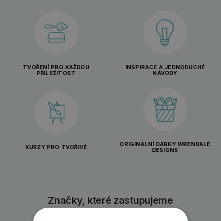
TVOŘENÍ PRO KAŽDOU
INSPIRACE A JEDNODUCHÉ
PŘÍLEŽITOST
NÁVODY
ORIGINÁLNÍ DÁRKY WRENDALE
KURZY PRO TVOŘIVÉ
DESIGNS
Značky, které zastupujeme