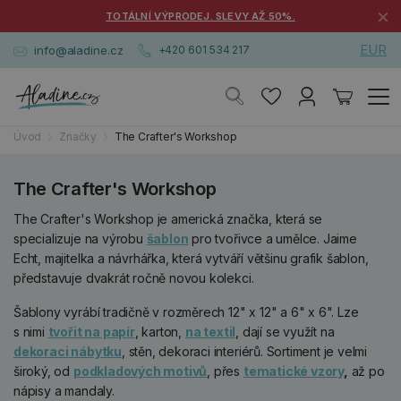
×
TOTÁLNÍ VÝPRODEJ. SLEVY AŽ 50%.
EUR
info@aladine.cz
+420 601 534 217
Úvod
Značky
The Crafter's Workshop
The Crafter's Workshop
The Crafter's Workshop je americká značka, která se
specializuje na výrobu
šablon
pro tvořivce a umělce. Jaime
Echt, majitelka a návrhářka, která vytváří většinu grafik šablon,
představuje dvakrát ročně novou kolekci.
Šablony vyrábí tradičně v rozměrech 12" x 12" a 6" x 6". Lze
s nimi
tvořit na papír
, karton,
na textil
, dají se využít na
dekoraci nábytku
, stěn, dekoraci interiérů. Sortiment je velmi
široký, od
podkladových motivů
, přes
tematické vzory
,
až po
nápisy a mandaly.