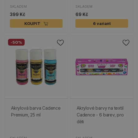
SKLADEM
SKLADEM
399 Kč
69 Kč
KOUPIT
6 variant
-50%
Akrylová barva Cadence
Akrylové barvy na textil
Premium, 25 ml
Cadence - 6 barev, pro
děti