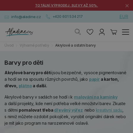
×
TOTÁLNÍ VÝPRODEJ. SLEVY AŽ 50%.
EUR
info@aladine.cz
+420 601 534 217
Úvod
Výtvarné potřeby
Akrylové a ostatní barvy
Barvy pro děti
Akrylové barvy pro děti
jsou bezpečné, vysoce pigmentované
a hodí se na spoustu různých povrchů, jako
papír
a karton,
dřevo,
plátno
a další.
Akrylové barvy v sadách se hodí i k
malování na kamínky
a další projekty, kde není potřeba velké množství barev. Zkuste
s dětmi
pomalovat třeba
dřevěný výřez
nebo
kreativní sadu
,
s nimiž můžete ozdobit pokojíček, vyrobit originální dárek nebo
je mít jako program na narozeninové oslavě.