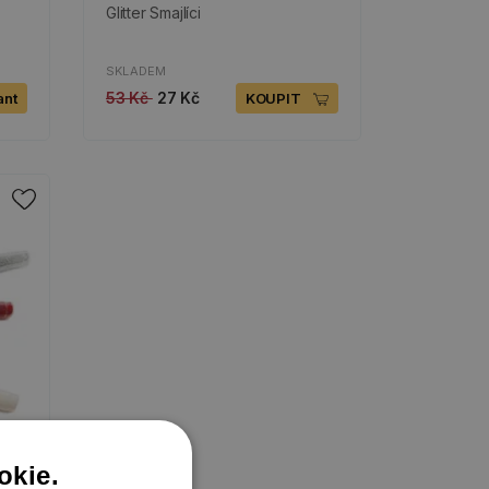
Glitter Smajlíci
SKLADEM
53 Kč
27 Kč
ant
KOUPIT
okie.