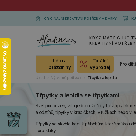
ORIGINÁLNÍ KREATIVNÍ POTŘEBY A DÁRKY
KU
KDYŽ MÁTE CHUŤ T
KREATIVNÍ POTŘEB
Léto a
Totální
Pro dět
prázdniny
výprodej
Úvod
Výtvarné potřeby
Třpytky a lepidla
Třpytky a lepidla se třpytkami
Dárky
Svět princezen, víl a jednorožců by bez třpytek ne
Wrendale
a odstínů, třpytky v krabičkách, v tužkách nebo v le
Designs
Chci si vybrat
Třpytky se skvěle hodí k příběhům, které můžou d
Radost pro
každou
i pro kluky.
příležitost