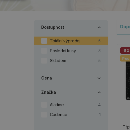
Dop
Dostupnost
Totální výprodej
5
Poslední kusy
3
-5
Pos
Skladem
5
Cena
Značka
Aladine
4
Cadence
1
Třpy