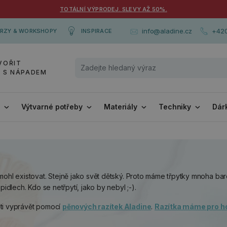
TOTÁLNÍ VÝPRODEJ. SLEVY AŽ 50%.
+420
info@aladine.cz
RZY & WORKSHOPY
INSPIRACE
VOŘIT
Y S NÁPADEM
i
Výtvarné potřeby
Materiály
Techniky
Dár
mohl existovat. Stejně jako svět dětský. Proto máme třpytky mnoha ba
pidlech. Kdo se netřpytí, jako by nebyl ;-).
ěti vyprávět pomocí
pěnových razítek Aladine
.
Razítka máme pro h