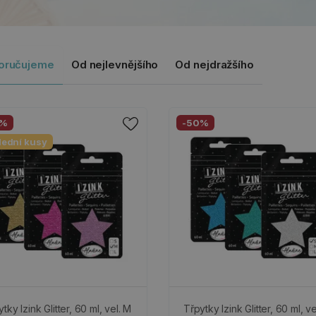
oručujeme
Od nejlevnějšího
Od nejdražšího
0%
-50%
lední kusy
tky Izink Glitter, 60 ml, vel. M
Třpytky Izink Glitter, 60 ml, ve