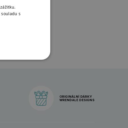
zážitku.
 souladu s
ant
ORIGINÁLNÍ DÁRKY
WRENDALE DESIGNS