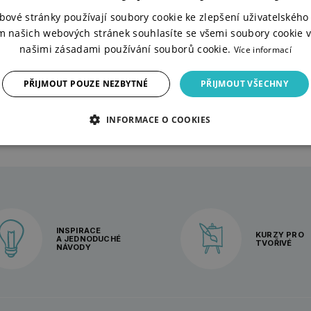
ter Ananas
bové stránky používají soubory cookie ke zlepšení uživatelského 
m našich webových stránek souhlasíte se všemi soubory cookie v
našimi zásadami používání souborů cookie.
Více informací
ADEM
SKLADEM
 Kč
27 Kč
79 Kč
40 Kč
2 varianty
6 vari
PŘIJMOUT POUZE NEZBYTNÉ
PŘIJMOUT VŠECHNY
INFORMACE O COOKIES
INSPIRACE
KURZY PRO
A JEDNODUCHÉ
TVOŘIVÉ
NÁVODY