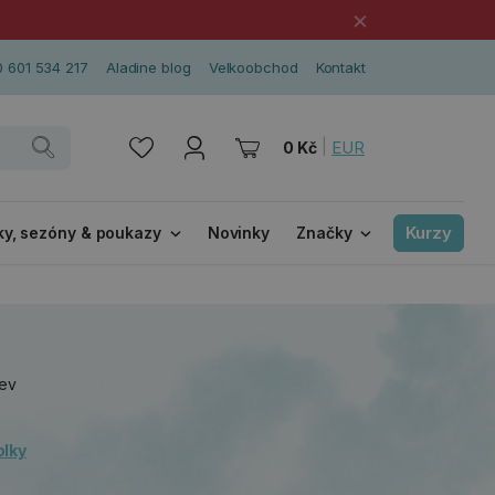
×
 601 534 217
Aladine blog
Velkoobchod
Kontakt
|
EUR
0 Kč
Kurzy
ky, sezóny & poukazy
Novinky
Značky
rev
olky