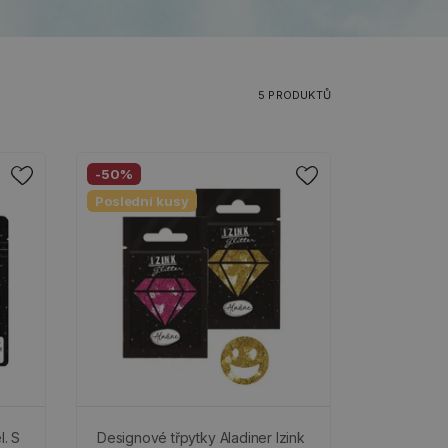
5 PRODUKTŮ
-50%
Poslední kusy
l. S
Designové třpytky Aladiner Izink