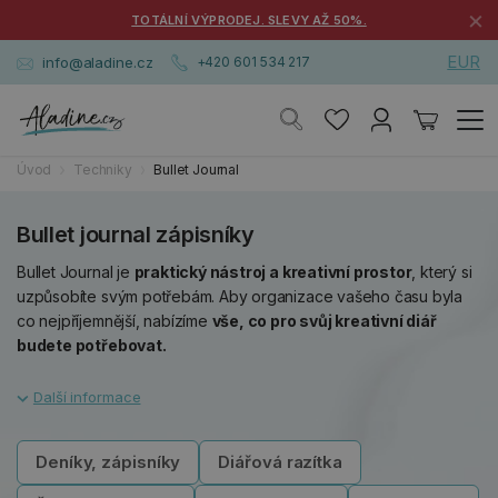
×
TOTÁLNÍ VÝPRODEJ. SLEVY AŽ 50%.
EUR
info@aladine.cz
+420 601 534 217
Úvod
Techniky
Bullet Journal
Bullet journal zápisníky
Bullet Journal je
praktický nástroj a kreativní prostor
, který si
uzpůsobíte svým potřebám. Aby organizace vašeho času byla
co nejpříjemnější, nabízíme
vše, co pro svůj kreativní diář
budete potřebovat.
Deníky, zápisníky
Diářová razítka