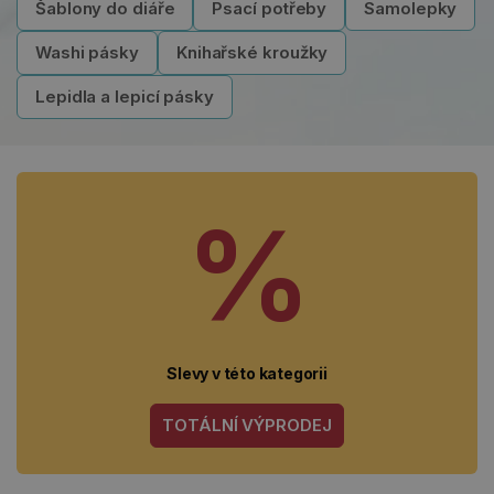
Šablony do diáře
Psací potřeby
Samolepky
Washi pásky
Knihařské kroužky
Lepidla a lepicí pásky
%
Slevy v této kategorii
TOTÁLNÍ VÝPRODEJ