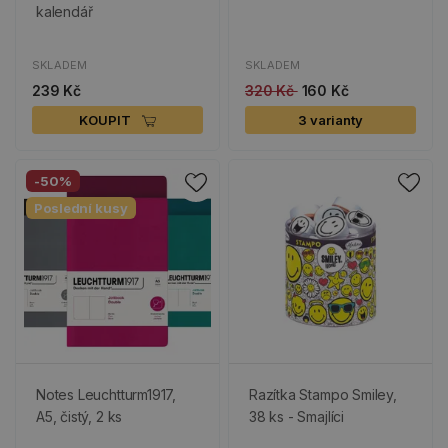
kalendář
SKLADEM
SKLADEM
239 Kč
320 Kč
160 Kč
KOUPIT
3 varianty
-50%
Poslední kusy
Notes Leuchtturm1917,
Razítka Stampo Smiley,
A5, čistý, 2 ks
38 ks - Smajlíci