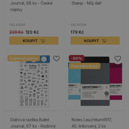
Journal, 68 ks - České
Stamp - Můj diář
nápisy
SKLADEM
SKLADEM
239 Kč
120 Kč
179 Kč
KOUPIT
KOUPIT
Doporučujeme
-50%
Poslední kusy
Diářová razítka Bullet
Notes Leuchtturm1917,
Journal, 67 ks - Rodinný
A5, linkovaný, 2 ks