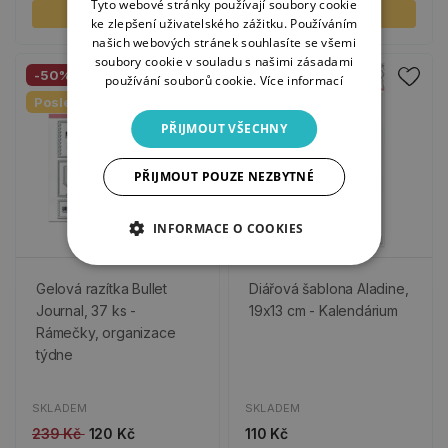
Tyto webové stránky používají soubory cookie
KOUPIT
KOUPIT
ke zlepšení uživatelského zážitku. Používáním
našich webových stránek souhlasíte se všemi
soubory cookie v souladu s našimi zásadami
-50%
používání souborů cookie.
Více informací
Poslední kusy
PŘIJMOUT VŠECHNY
PŘIJMOUT POUZE NEZBYTNÉ
INFORMACE O COOKIES
Gelová razítka Bullet
Diářová šablona Aladine,
Journal, 37 ks -
19x13 cm - Kalendárium
Rámečky, organizace
týdne
SKLADEM
SKLADEM
239 Kč
120 Kč
110 Kč