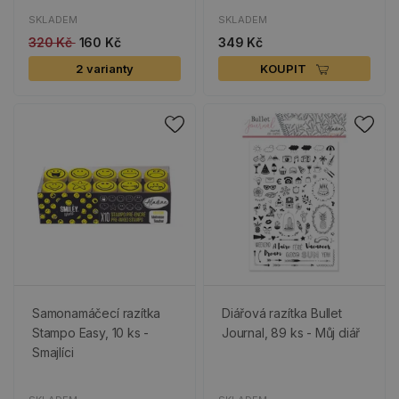
SKLADEM
SKLADEM
320 Kč
160 Kč
349 Kč
2 varianty
KOUPIT
Samonamáčecí razítka
Diářová razítka Bullet
Stampo Easy, 10 ks -
Journal, 89 ks - Můj diář
Smajlíci