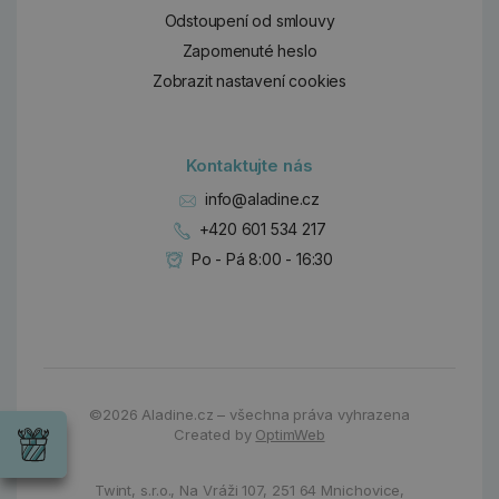
Odstoupení od smlouvy
Zapomenuté heslo
Zobrazit nastavení cookies
Kontaktujte nás
info@aladine.cz
+420 601 534 217
Po - Pá 8:00 - 16:30
Dárky
Wrendale
©2026
Aladine.cz – všechna práva vyhrazena
Designs
Created by
OptimWeb
Chci si vybrat
Radost pro
každou
Twint, s.r.o.,
Na Vráži 107
,
251 64 Mnichovice,
příležitost