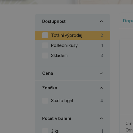
Dop
Dostupnost
Totální výprodej
2
Poslední kusy
1
Skladem
3
Cena
Značka
Studio Light
4
Počet v balení
Clin
Orn
3 ks
1