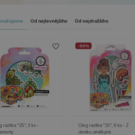
oručujeme
Od nejlevnějšího
Od nejdražšího
-50%
g razítka "25“, 3 ks -
Cling razítka "25“, 9 ks - Z
amenty
deníku umělkyně