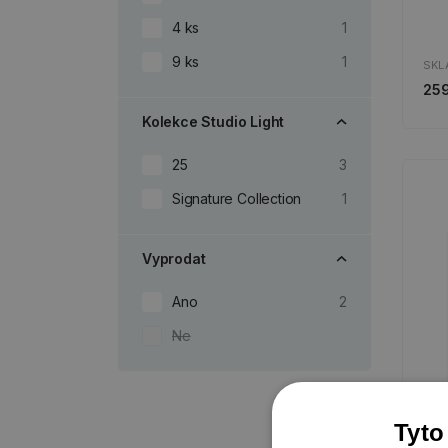
4 ks
1
9 ks
1
SKL
259
Kolekce Studio Light
25
3
Signature Collection
1
Vyprodat
Ano
2
Ne
Tyto
Clin