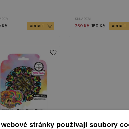
ADEM
SKLADEM
 Kč
359 Kč
180 Kč
KOUPIT
KOUPIT
 webové stránky používají soubory co
g razítko "25“, 12x12 cm -