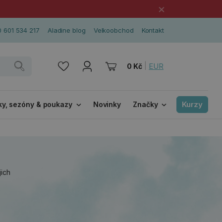
×
 601 534 217
Aladine blog
Velkoobchod
Kontakt
|
EUR
0 Kč
Kurzy
ky, sezóny & poukazy
Novinky
Značky
jich