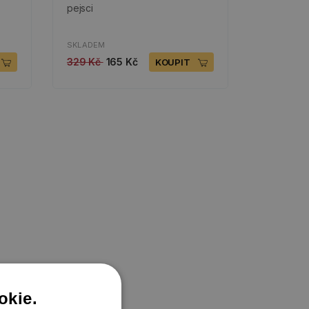
pejsci
SKLADEM
329 Kč
165 Kč
KOUPIT
okie.