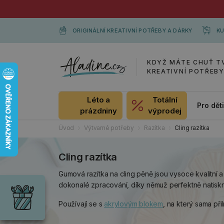
ORIGINÁLNÍ KREATIVNÍ POTŘEBY A DÁRKY
KU
KDYŽ MÁTE CHUŤ T
KREATIVNÍ POTŘEB
Léto a
Totální
Pro dět
prázdniny
výprodej
Úvod
Výtvarné potřeby
Razítka
Cling razítka
Cling razítka
Dárky
Gumová razítka na cling pěně jsou vysoce kvalitní a
Wrendale
dokonalé zpracování, díky němuž perfektně natiskn
Designs
Chci si vybrat
Používají se s
akrylovým blokem
, na který sama př
Radost pro
každou
příležitost