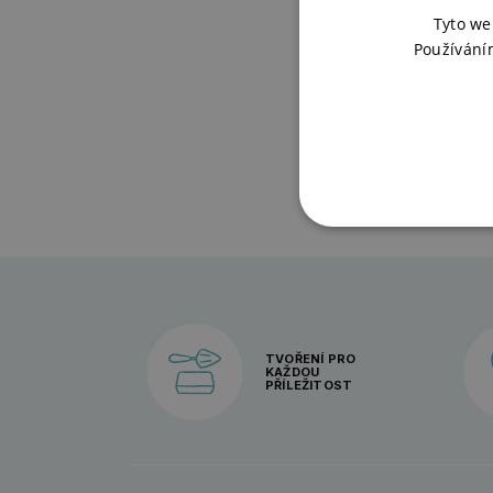
Man
Tyto we
Používání
NA 
259
TVOŘENÍ PRO
KAŽDOU
PŘÍLEŽITOST