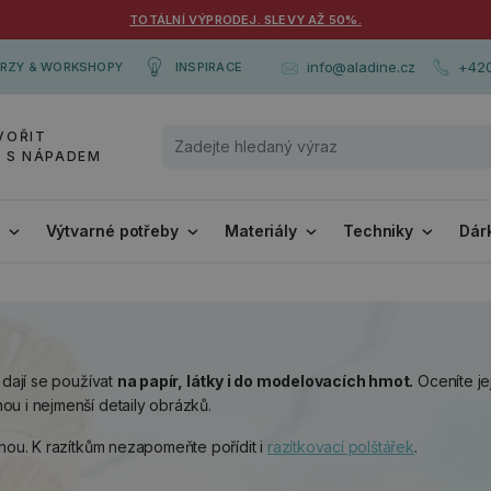
TOTÁLNÍ VÝPRODEJ. SLEVY AŽ 50%.
+420
info@aladine.cz
RZY & WORKSHOPY
INSPIRACE
VOŘIT
Y S NÁPADEM
i
Výtvarné potřeby
Materiály
Techniky
Dár
 dají se používat
na papír, látky i do modelovacích hmot.
Oceníte je
ou i nejmenší detaily obrázků.
ilnou. K razítkům nezapomeňte pořídit i
razítkovací polštářek
.