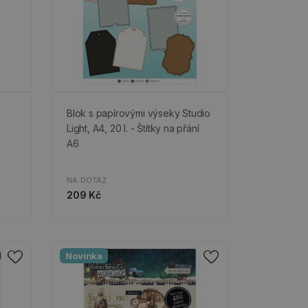
Blok s papírovými výseky Studio
Light, A4, 20 l. - Štítky na přání
A6
NA DOTAZ
209 Kč
Novinka