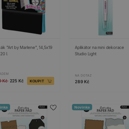
cák "Art by Marlene", 14,5x19
Aplikátor na mini dekorace
20 l.
Studio Light
ADEM
NA DOTAZ
9 Kč
225 Kč
KOUPIT
289 Kč
inka
Novinka