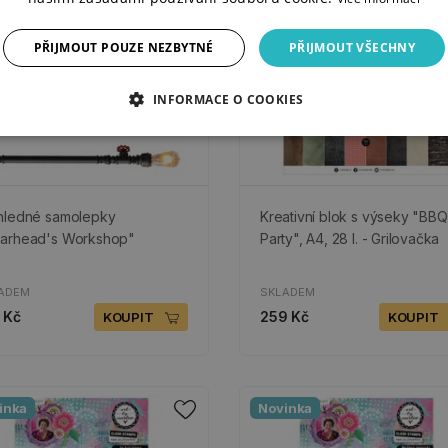
PŘIJMOUT POUZE NEZBYTNÉ
PŘIJMOUT VŠECHNY
INFORMACE O COOKIES
hledné samolepky
Kreativní blok s výseky "BBQ
arhead's Workshop"
Party", A4, 28 l. - Grilovačka
ADEM
SKLADEM
 Kč
259 Kč
KOUPIT
KOUPIT
inka
Novinka