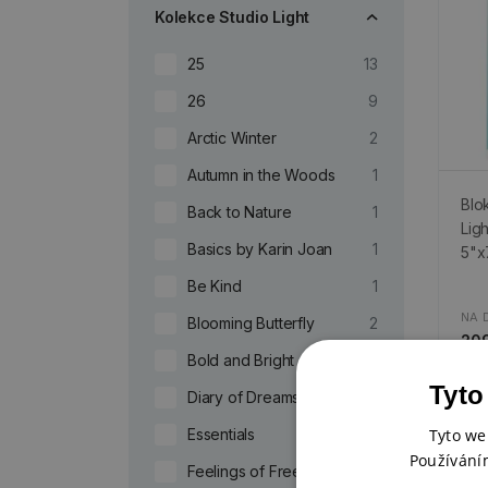
Kolekce Studio Light
25
13
26
9
Arctic Winter
2
Autumn in the Woods
1
Blo
Back to Nature
1
Ligh
Basics by Karin Joan
1
5"x
Be Kind
1
NA 
Blooming Butterfly
2
209
Bold and Bright
1
Tyto
Diary of Dreams
1
Essentials
274
Tyto we
Nov
Používání
Feelings of Freedom
2