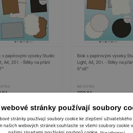
k s papírovými výseky Studio
Blok s papírovými výseky St
t, A4, 20 l. - Štítky na přání
Light, A4, 20 l. - Štítky na přán
7"
6"x6"
DOTAZ
NA DOTAZ
 Kč
209 Kč
 webové stránky používají soubory co
bové stránky používají soubory cookie ke zlepšení uživatelského 
inka
Novinka
m našich webových stránek souhlasíte se všemi soubory cookie v
našimi zásadami používání souborů cookie.
Více informací