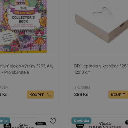
ativní blok s výseky "26", A4,
DIY Leporelo v krabičce "26"
. - Pro sběratele
12x10 cm
ADEM
SKLADEM
9 Kč
359 Kč
KOUPIT
KOUPIT
inka
Novinka