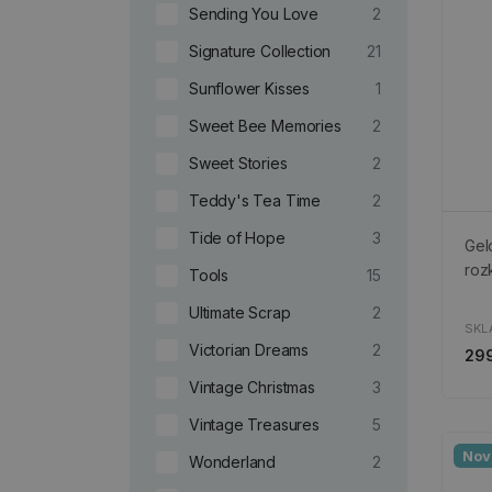
Sending You Love
2
Signature Collection
21
Sunflower Kisses
1
Sweet Bee Memories
2
Sweet Stories
2
Teddy's Tea Time
2
Tide of Hope
3
Gelo
roz
Tools
15
Ultimate Scrap
2
SKL
Victorian Dreams
2
299
Vintage Christmas
3
Vintage Treasures
5
Nov
Wonderland
2