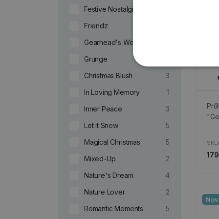
Festive Nostalgia
1
Friendz
2
Gearhead's Workshop
2
Grunge
33
Christmas Blush
3
In Loving Memory
1
Prů
Inner Peace
3
"Ge
Let it Snow
5
Magical Christmas
5
SKL
179
Mixed-Up
2
Nature's Dream
4
Nature Lover
2
Nov
Romantic Moments
5