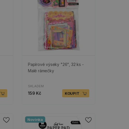
Papírové výseky "26", 32 ks -
Malé rámečky
SKLADEM
159 Kč
KOUPIT
Novinka