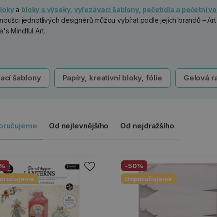
bloky
a
bloky
s výseky
,
vyřezávací šablony
,
pečetidla
a pečetní v
anoušci jednotlivých designérů můžou vybírat podle jejich brandů – Art
's Mindful Art.
ací šablony
Papíry, kreativní bloky, fólie
Gelová ra
oručujeme
Od nejlevnějšího
Od nejdražšího
0%
-50%
oručujeme
Doporučujeme