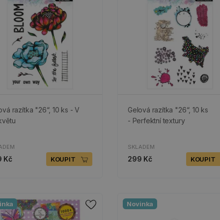
vá razítka "26“, 10 ks - V
Gelová razítka "26“, 10 ks
květu
- Perfektní textury
ADEM
SKLADEM
 Kč
299 Kč
KOUPIT
KOUPIT
inka
Novinka