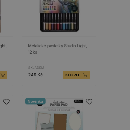
ght,
Metalické pastelky Studio Light,
12 ks
SKLADEM
249 Kč
KOUPIT
Novinka