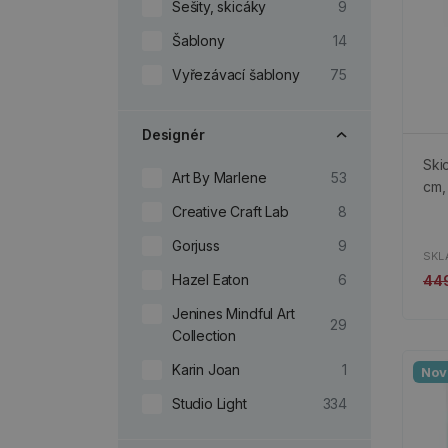
Sešity, skicáky
9
Šablony
14
Vyřezávací šablony
75
Designér
Ski
Art By Marlene
53
cm, 
Creative Craft Lab
8
Gorjuss
9
SKL
Hazel Eaton
6
44
Jenines Mindful Art
29
Collection
Karin Joan
1
Nov
Studio Light
334