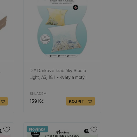
,
DIY Dárkové krabičky Studio
Light, A5, 18 l. - Květy a motýli
SKLADEM
159 Kč
KOUPIT
Novinka