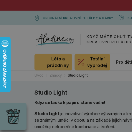
ORIGINÁLNÍ KREATIVNÍ POTŘEBY A DÁRKY
KU
KDYŽ MÁTE CHUŤ T
KREATIVNÍ POTŘEB
Léto a
Totální
Pro dět
prázdniny
výprodej
Úvod
Značky
Studio Light
Studio Light
Dárky
Když se láska k papíru stane vášní!
Wrendale
Studio Light
je inovativní výrobce výtvarných a kr
Designs
Chci si vybrat
se známými umělci v oboru a na základě jejich návrh
Radost pro
každou
umožňují nekonečné kombinace a tvoření.
příležitost