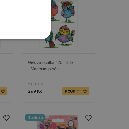
Gelová razítka "26“, 4 ks
- Marlenini ptáčci
SKLADEM
299 Kč
KOUPIT
Novinka