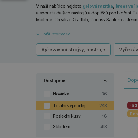
V naší nabídce najdete
gelová razítka
,
kreativní 
a spoustu dalších nástrojů a doplňků pro tvoření. F
Marlene, Creative Craftlab, Gorjuss Santoro a Jenine
Vyřezávací strojky, nástroje
Vyřezáv
Dop
Dostupnost
Novinka
36
Totální výprodej
283
-5
Dop
Poslední kusy
48
Skladem
413