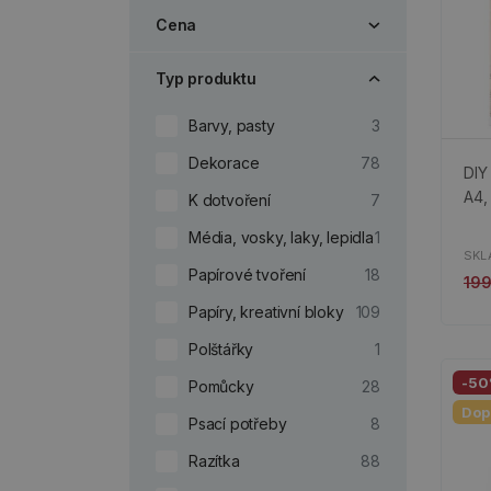
Cena
Typ produktu
Barvy, pasty
3
Dekorace
78
DIY
A4, 
K dotvoření
7
Média, vosky, laky, lepidla
1
SKL
Papírové tvoření
18
19
Papíry, kreativní bloky
109
Polštářky
1
-5
Pomůcky
28
Dop
Psací potřeby
8
Razítka
88