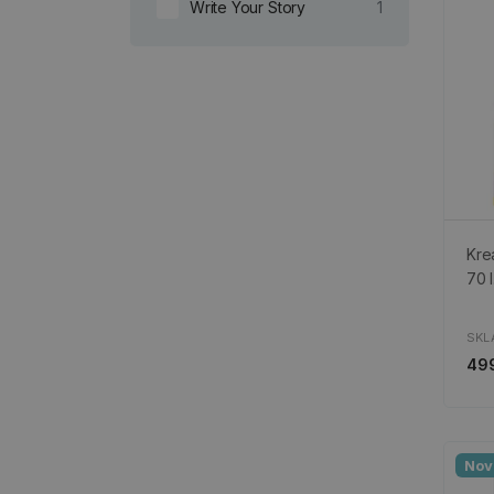
Write Your Story
1
Kre
70 l
SKL
49
Nov