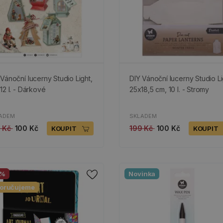
 Vánoční lucerny Studio Light,
DIY Vánoční lucerny Studio Li
12 l. - Dárkové
25x18,5 cm, 10 l. - Stromy
ADEM
SKLADEM
9 Kč
100 Kč
199 Kč
100 Kč
KOUPIT
KOUPIT
0%
Novinka
oručujeme