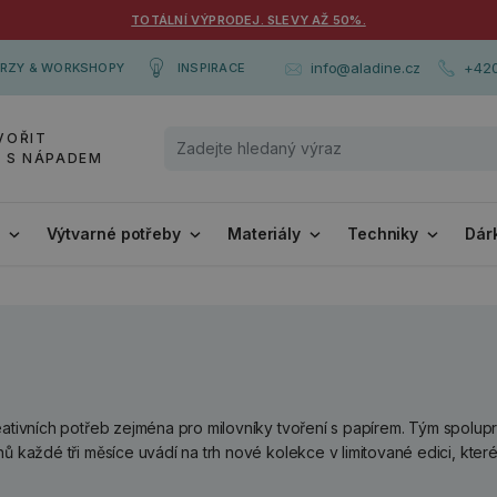
TOTÁLNÍ VÝPRODEJ. SLEVY AŽ 50%.
+420
info@aladine.cz
RZY & WORKSHOPY
INSPIRACE
VOŘIT
Y S NÁPADEM
i
Výtvarné potřeby
Materiály
Techniky
Dár
eativních potřeb zejména pro milovníky tvoření s papírem. Tým spolup
ů každé tři měsíce uvádí na trh nové kolekce v limitované edici, kter