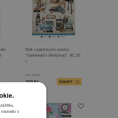
udio
Blok s papírovými výseky
í
"Gearhead's Workshop", A5, 20
l.
SKLADEM
209 Kč
KOUPIT
okie.
zážitku.
Novinka
 souladu s