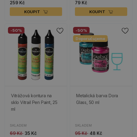
259 Kč
79 Kč
KOUPIT
KOUPIT
-50%
-50%
Doporučujeme
Vitrážová kontura na
Metalická barva Dora
sklo Vitrail Pen Paint, 25
Glass, 50 ml
ml
SKLADEM
SKLADEM
69 Kč
35 Kč
95 Kč
48 Kč