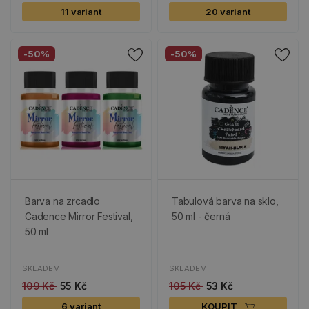
11 variant
20 variant
-50%
-50%
Barva na zrcadlo
Tabulová barva na sklo,
Cadence Mirror Festival,
50 ml - černá
50 ml
SKLADEM
SKLADEM
109 Kč
55 Kč
105 Kč
53 Kč
6 variant
KOUPIT