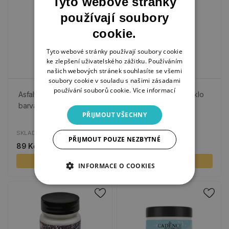
Tyto webové stránky
používají soubory
cookie.
Tyto webové stránky používají soubory cookie
ke zlepšení uživatelského zážitku. Používáním
našich webových stránek souhlasíte se všemi
soubory cookie v souladu s našimi zásadami
používání souborů cookie.
Více informací
Asfaltová patinovací
Leptací médium na sklo
barva Cadence, 100 ml
Cadence, 59 ml
PŘIJMOUT VŠECHNY
SKLADEM
SKLADEM
PŘIJMOUT POUZE NEZBYTNÉ
89 Kč
139 Kč
KOUPIT
KOUPIT
INFORMACE O COOKIES