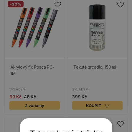
-30%
Akrylový fix Posca PC-
Tekuté zrcadlo, 150 ml
1M
SKLADEM
SKLADEM
69 Kč
48 Kč
399 Kč
2 varianty
KOUPIT