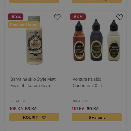
-50%
-50%
Poslední kusy
Barva na sklo Style Matt
Kontura na sklo
Enamel - karamelová
Cadence, 50 ml
SKLADEM
SKLADEM
105 Kč
53 Kč
119 Kč
60 Kč
KOUPIT
5 variant