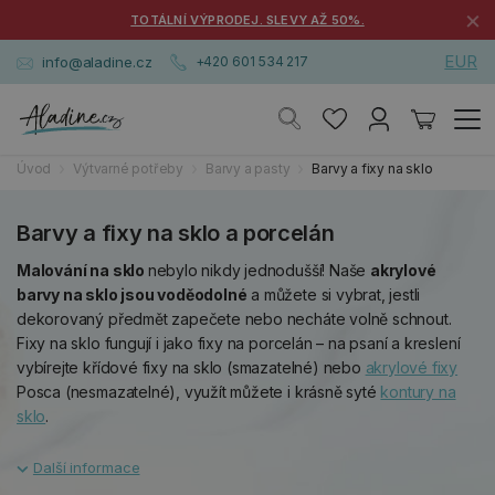
×
TOTÁLNÍ VÝPRODEJ. SLEVY AŽ 50%.
EUR
info@aladine.cz
+420 601 534 217
Úvod
Výtvarné potřeby
Barvy a pasty
Barvy a fixy na sklo
Barvy a fixy na sklo a porcelán
Malování na sklo
nebylo nikdy jednodušší! Naše
akrylové
barvy na sklo jsou voděodolné
a můžete si vybrat, jestli
dekorovaný předmět zapečete nebo necháte volně schnout.
Fixy na sklo fungují i jako fixy na porcelán – na psaní a kreslení
vybírejte křídové fixy na sklo (smazatelné) nebo
akrylové fixy
Posca (nesmazatelné), využít můžete i krásně syté
kontury na
sklo
.