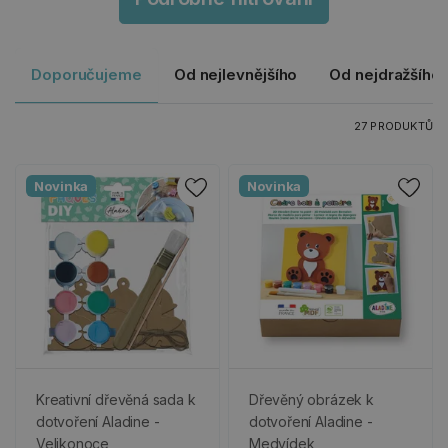
Doporučujeme
Od nejlevnějšího
Od nejdražšího
27 PRODUKTŮ
Novinka
Novinka
Kreativní dřevěná sada k
Dřevěný obrázek k
dotvoření Aladine -
dotvoření Aladine -
Velikonoce
Medvídek