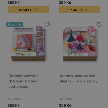
359 Kč
359 Kč
KOUPIT
KOUPIT
Novinka
Dřevěný obrázek k
Kreativní sada pro děti
dotvoření Aladine -
Aladine - Tylové šatičky
Jednorožec
SKLADEM
SKLADEM
359 Kč
369 Kč