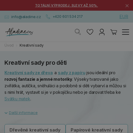
×
TOTÁLNÍ VÝPRODEJ. SLEVY AŽ 50%.
EUR
info@aladine.cz
+420 601 534 217
Úvod
Kreativní sady
Kreativní sady pro děti
Kreativní sady ze dřeva
a
sady z papíru
jsou ideální pro
rozvoj fantazie a jemné motoriky
. Výseky tvarované jako
zvířátka, autíčka, sněhuláci a podobně si děti vybarví a můžou si
s nimi hrát, vystavit si je v pokojíčku nebo je darovat třeba ke
Svátku matek
.
Dřevěné kreativní sady
Papírové kreativní sady