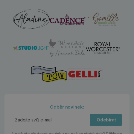
Odběr novinek:
Odebírat
Nestíháte sledovat novinky na našich stránkách?
Přihlaste