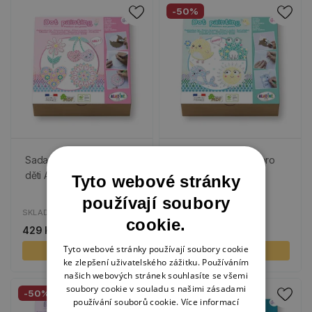
-50%
Sada na tečkování pro
Sada na tečkování pro
děti Aladine - Pro holky
děti Aladine - Kawaii
Tyto webové stránky
používají soubory
SKLADEM
SKLADEM
cookie.
429 Kč
429 Kč
215 Kč
Tyto webové stránky používají soubory cookie
KOUPIT
KOUPIT
ke zlepšení uživatelského zážitku. Používáním
našich webových stránek souhlasíte se všemi
soubory cookie v souladu s našimi zásadami
-50%
-50%
používání souborů cookie.
Více informací